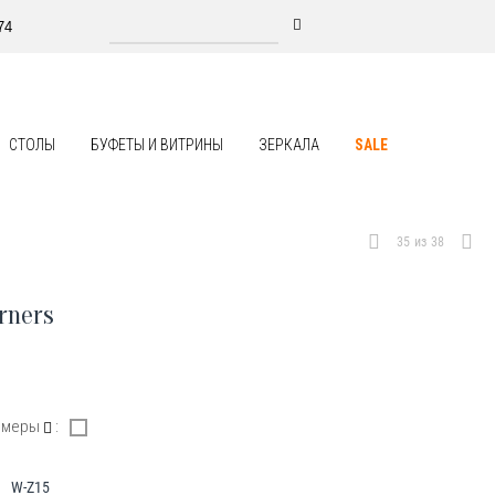
74
СТОЛЫ
БУФЕТЫ И ВИТРИНЫ
ЗЕРКАЛА
SALE
35
из
38
rners
азмеры
:
W-Z15