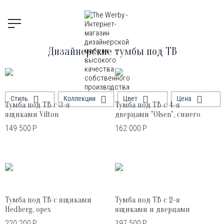
Дизайнерские тумбы под ТВ
Стиль
Коллекции
Цвет
Цена
Тумба под ТВ с 3-я
Тумба под ТВ с 4-я
ящиками Vilton
дверцами "Olsen", синего
цвета
149 500
Р
162 000
Р
Тумба под ТВ с ящиками
Тумба под ТВ с 2-я
Hedberg, орех
ящиками и дверцами
"Olsen", синего цвета
220 200
Р
197 500
Р