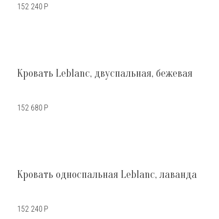
152 240
Р
Кровать Leblanc, двуспальная, бежевая
152 680
Р
Кровать односпальная Leblanc, лаванда
152 240
Р