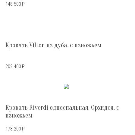
148 500
Р
Кровать Vilton из дуба, с изножьем
202 400
Р
Кровать Riverdi односпальная, Орхидея, с
изножьем
178 200
Р