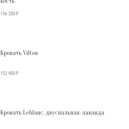
кость
156 200
Р
Кровать Vilton
152 900
Р
Кровать Leblanc, двуспальная, лаванда