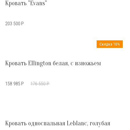
Кровать "Evans"
203 500
Р
Скидка 10%
Кровать Ellington белая, с изножьем
158 985
Р
176 550
Р
Кровать односпальная Leblanc, голубая