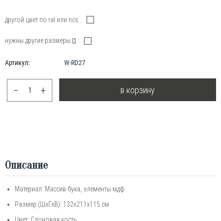
другой цвет по ral или ncs :
нужны другие размеры
:
Артикул:
W-RD27
−
+
в корзину
Описание
Материал: Массив бука, элементы мдф
Размер (ШхГхВ): 132х211х115 см
Цвет: Слоновая кость