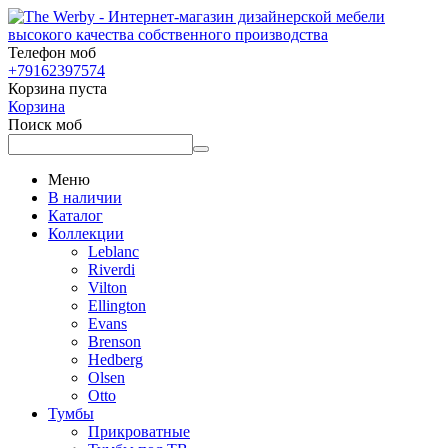
Телефон моб
+79162397574
Корзина пуста
Корзина
Поиск моб
Меню
В наличии
Каталог
Коллекции
Leblanc
Riverdi
Vilton
Ellington
Evans
Brenson
Hedberg
Olsen
Otto
Тумбы
Прикроватные