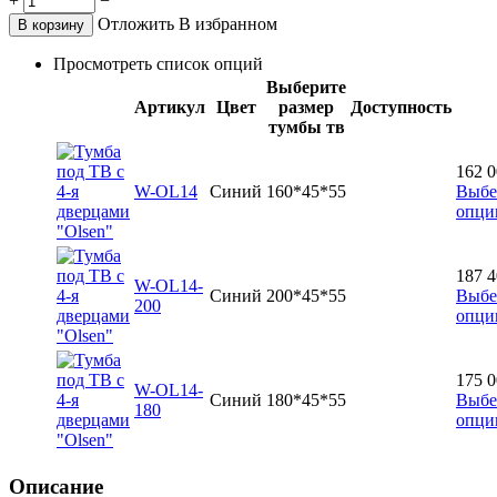
+
−
Отложить
В избранном
В корзину
Просмотреть список опций
Выберите
Артикул
Цвет
размер
Доступность
тумбы тв
162 
W-OL14
Синий
160*45*55
Выбе
опци
187 
W-OL14-
Синий
200*45*55
Выбе
200
опци
175 
W-OL14-
Синий
180*45*55
Выбе
180
опци
Описание