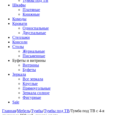
Тумбы под ТВ
Шкафы
Платяные
Книжные
Комоды
Кровати
Односпальные
Двуспальные
Стеллажи
Консоли
Столы
Журнальные
Письменные
Буфеты и витрины
Витрины
Буфеты
Зеркала
Все зеркала
Круглые
Прямоугольные
Зеркала солнце
Фигурные
Sale
Главная
/
Мебель
/
Тумбы
/
Тумбы под ТВ
/
Тумба под ТВ с 4-я