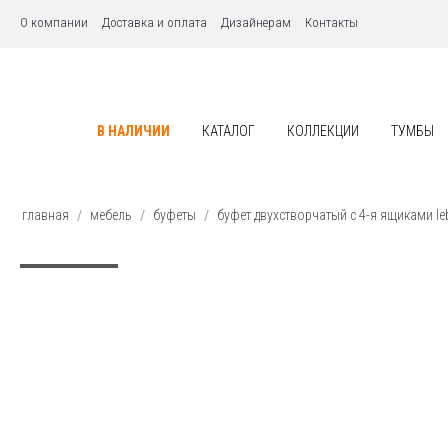
О компании
Доставка и оплата
Дизайнерам
Контакты
В НАЛИЧИИ
КАТАЛОГ
КОЛЛЕКЦИИ
ТУМБЫ
главная
/
мебель
/
буфеты
/
буфет двухстворчатый с 4-я ящиками le