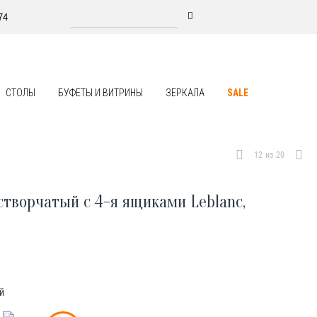
74
СТОЛЫ
БУФЕТЫ И ВИТРИНЫ
ЗЕРКАЛА
SALE
12
из
20
створчатый с 4-я ящиками Leblanc,
й