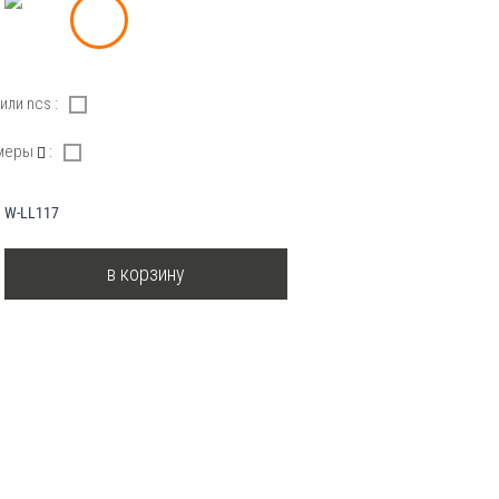
или ncs :
змеры
:
W-LL117
в корзину