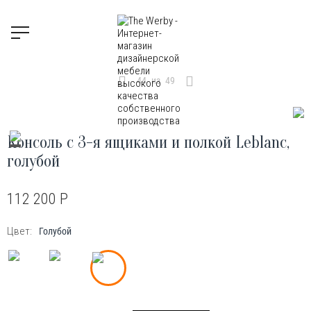
44
из
49
Консоль с 3-я ящиками и полкой Leblanc,
голубой
112 200
Р
Цвет:
Голубой