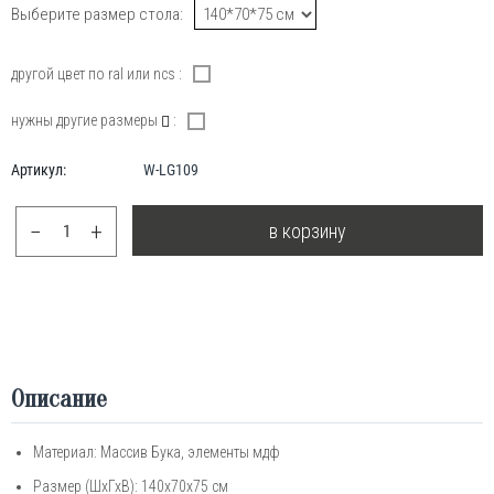
Выберите размер стола:
другой цвет по ral или ncs :
нужны другие размеры
:
Артикул:
W-LG109
−
+
в корзину
Описание
Материал: Массив Бука, элементы мдф
Размер (ШхГхВ): 140х70х75 см