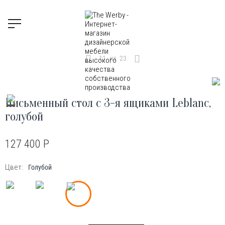
11
из
23
Письменный стол с 3-я ящиками Leblanc,
голубой
127 400
Р
Цвет:
Голубой