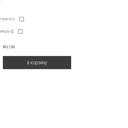
 или ncs :
азмеры
:
W-L130
в корзину