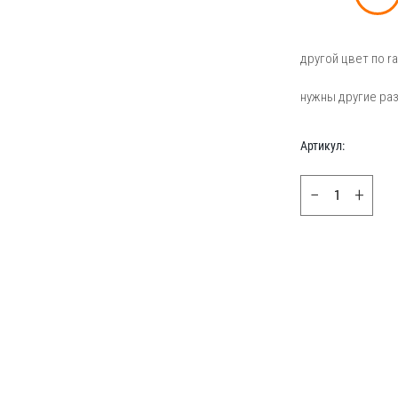
другой цвет по ral
нужны другие р
Артикул:
−
+