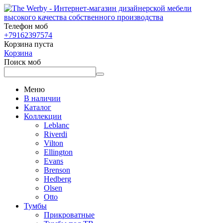
Телефон моб
+79162397574
Корзина пуста
Корзина
Поиск моб
Меню
В наличии
Каталог
Коллекции
Leblanc
Riverdi
Vilton
Ellington
Evans
Brenson
Hedberg
Olsen
Otto
Тумбы
Прикроватные