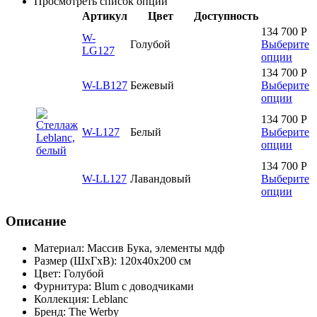
Просмотреть список опций
Артикул
Цвет
Доступность
134 700
Р
W-
Голубой
Выберите
LG127
опции
134 700
Р
W-LB127
Бежевый
Выберите
опции
134 700
Р
W-L127
Белый
Выберите
опции
134 700
Р
W-LL127
Лавандовый
Выберите
опции
Описание
Материал: Массив Бука, элементы мдф
Размер (ШхГхВ): 120х40х200 см
Цвет: Голубой
Фурнитура: Blum с доводчиками
Коллекция: Leblanc
Бренд:
The
Werby