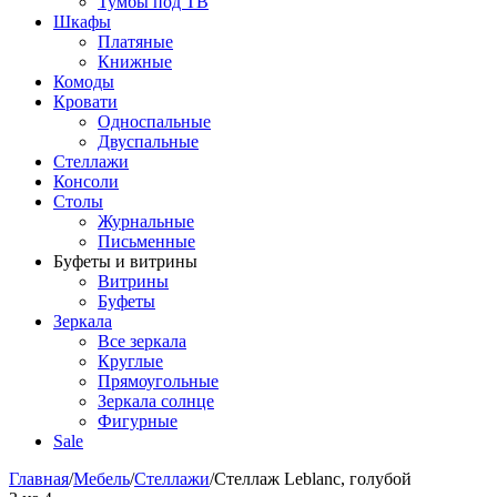
Тумбы под ТВ
Шкафы
Платяные
Книжные
Комоды
Кровати
Односпальные
Двуспальные
Стеллажи
Консоли
Столы
Журнальные
Письменные
Буфеты и витрины
Витрины
Буфеты
Зеркала
Все зеркала
Круглые
Прямоугольные
Зеркала солнце
Фигурные
Sale
Главная
/
Мебель
/
Стеллажи
/
Стеллаж Leblanc, голубой