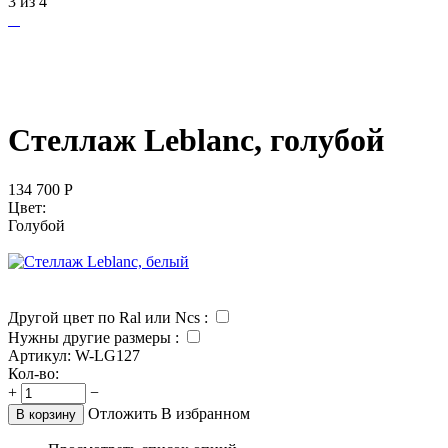
3
из
4
Стеллаж Leblanc, голубой
134 700
Р
Цвет:
Голубой
Другой цвет по Ral или Ncs :
Нужны другие размеры
:
Артикул:
W-LG127
Кол-во:
+
−
Отложить
В избранном
В корзину