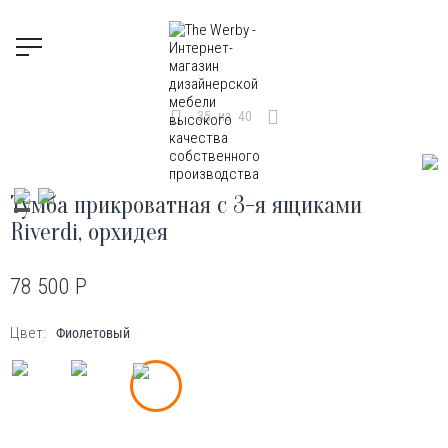
35
из
40
Тумба прикроватная с 3-я ящиками
Riverdi, орхидея
78 500
Р
Цвет:
Фиолетовый