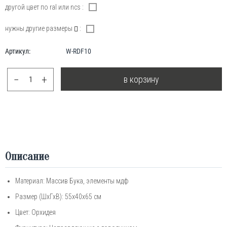
другой цвет по ral или ncs :
нужны другие размеры
:
Артикул:
W-RDF10
−
+
в корзину
Описание
Материал: Массив Бука, элементы мдф
Размер (ШхГхВ): 55х40х65 см
Цвет: Орхидея